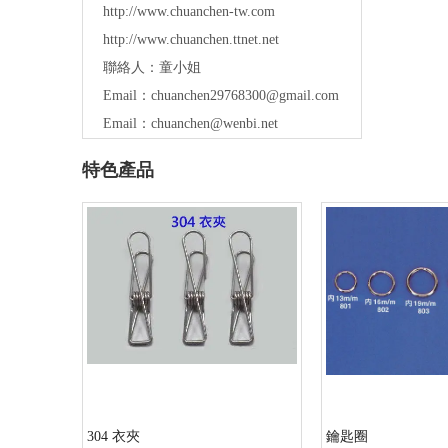
http://www.chuanchen-tw.com
http://www.chuanchen.ttnet.net
聯絡人：童小姐
Email：
chuanchen29768300@gmail.com
Email：
chuanchen@wenbi.net
特色產品
304 衣夾
鑰匙圈