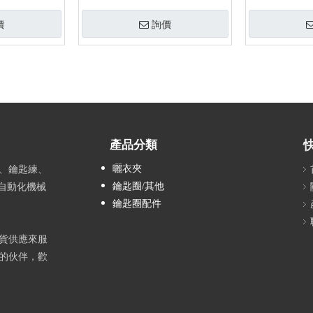
價
詢價
產品分類
曬衣夾
、鑰匙練、
鑰匙圈/其他
全自動化機械
鑰匙圈配件
貨供應來服
的伙伴，歡