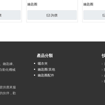
鑰匙圈
鑰匙圈
價
詢價
產品分類
曬衣夾
、鑰匙練、
鑰匙圈/其他
全自動化機械
鑰匙圈配件
貨供應來服
的伙伴，歡