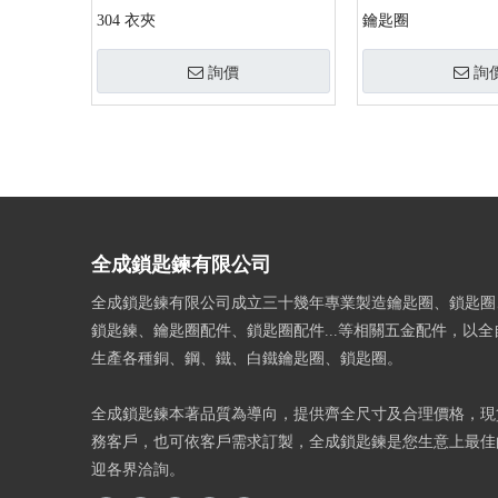
304 衣夾
鑰匙圈
詢價
詢
»
全成鎖匙鍊有限公司
全成鎖匙鍊有限公司成立三十幾年專業製造鑰匙圈、鎖匙圈
鎖匙鍊、鑰匙圈配件、鎖匙圈配件...等相關五金配件，以
生產各種銅、鋼、鐵、白鐵鑰匙圈、鎖匙圈。
全成鎖匙鍊本著品質為導向，提供齊全尺寸及合理價格，現
務客戶，也可依客戶需求訂製，全成鎖匙鍊是您生意上最佳
迎各界洽詢。