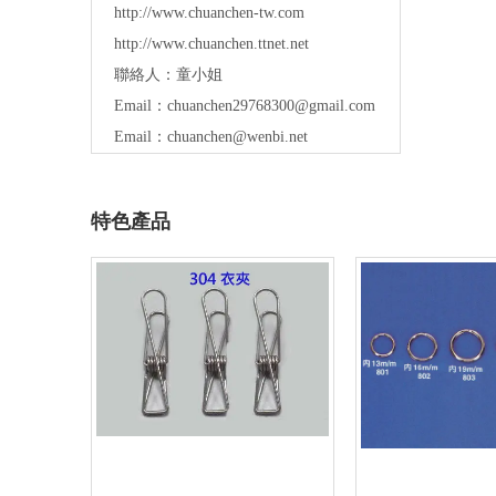
http://www.chuanchen-tw.com
http://www.chuanchen.ttnet.net
聯絡人：童小姐
Email：
chuanchen29768300@gmail.com
Email：
chuanchen@wenbi.net
特色產品