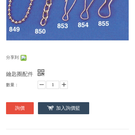
分享到:
鑰匙圈配件
數量：
詢價
加入詢價籃