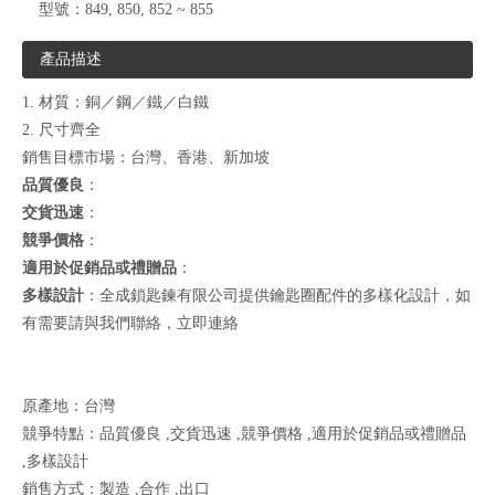
型號：
849, 850, 852 ~ 855
產品描述
1. 材質：銅／鋼／鐵／白鐵
2. 尺寸齊全
銷售目標市場：台灣、香港、新加坡
品質優良
：
交貨迅速
：
競爭價格
：
適用於促銷品或禮贈品
：
多樣設計
：全成鎖匙鍊有限公司提供鑰匙圈配件的多樣化設計，如
有需要請與我們聯絡，
立即連絡
原產地：台灣
競爭特點：品質優良 ,交貨迅速 ,競爭價格 ,適用於促銷品或禮贈品
,多樣設計
銷售方式：製造 ,合作 ,出口