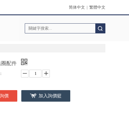
简体中文
|
繁體中文
搜索
匙圈配件
：
詢價
加入詢價籃