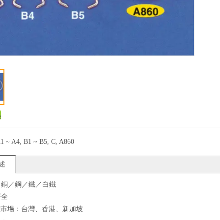
1 ~ A4, B1 ~ B5, C, A860
述
質：銅／鋼／鐵／白鐵
齊全
標市場：台灣、香港、新加坡