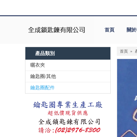
首頁
關於
首頁
»
產品類別
曬衣夾
鑰匙圈/其他
鑰匙圈配件