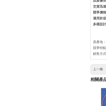
品質優
交貨迅
競爭價
適用於
多樣設
原產地
競爭特點
銷售方式
上一條:
相關產