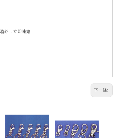
們聯絡，
立即連絡
下一條: