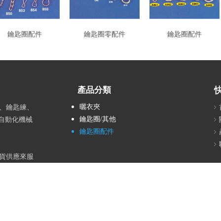
鑰匙圈配件
鑰匙圈零配件
鑰匙圈配件
產品分類
曬衣夾
、鑰匙練、
鑰匙圈/其他
全自動化機械
top
鑰匙圈配件
貨供應來服
的伙伴，歡