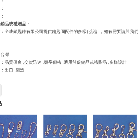
良
：
速
：
格
：
促銷品或禮贈品
：
計
：全成鎖匙鍊有限公司提供鑰匙圈配件的多樣化設計，如有需要請與我
：台灣
：品質優良 ,交貨迅速 ,競爭價格 ,適用於促銷品或禮贈品 ,多樣設計
：出口 ,製造
品